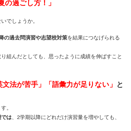
夏の過ごし方！」
ないでしょうか。
以降の過去問演習や志望校対策
を結果につなげられる
。
取り組んだとしても、思ったように成績を伸ばすこと
英文法が苦手」「語彙力が足りない」
と
ます。
態では
、2学期以降にどれだけ演習量を増やしても、