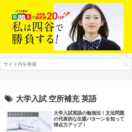
大学入試 空所補充 英語
大学入試英語の勉強法！文法問題
教科別学習アドバイス
の代表的な出題パターンを知って
得点力アップ！