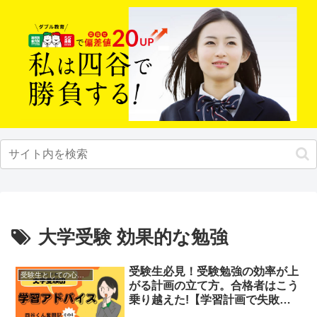
大学受験 効果的な勉強
受験生必見！受験勉強の効率が上
受験生としての心構え
がる計画の立て方。合格者はこう
乗り越えた!【学習計画で失敗し
ない】＜四谷くん奮闘記④＞