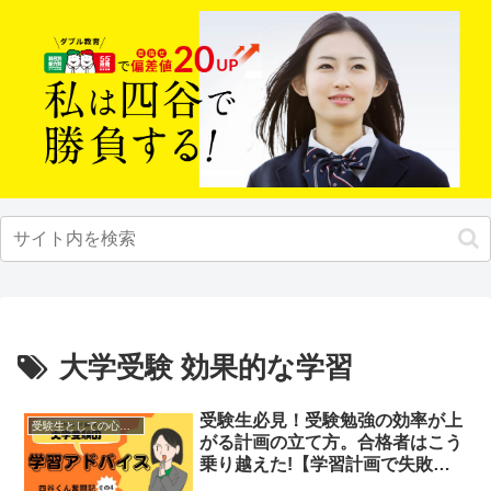
大学受験 効果的な学習
受験生必見！受験勉強の効率が上
受験生としての心構え
がる計画の立て方。合格者はこう
乗り越えた!【学習計画で失敗し
ない】＜四谷くん奮闘記④＞