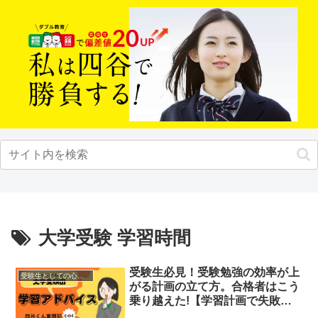
大学受験 学習時間
受験生必見！受験勉強の効率が上
受験生としての心構え
がる計画の立て方。合格者はこう
乗り越えた!【学習計画で失敗し
ない】＜四谷くん奮闘記④＞