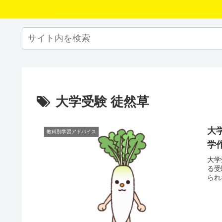
大学受験 徒然草
大
教科別学習アドバイス
学
大学
る受
られ