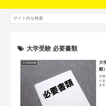
大学受験 必要書類
大
大学受験情報
願
大学
りま
ます