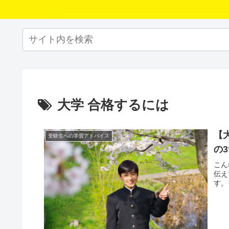
大学 合格するには
【
受験生への学習アドバイス
の
こん
伝え
す。