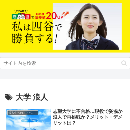
大学 浪人
志望大学に不合格…現役で妥協か
浪人生へのアドバイス
浪人で再挑戦か？メリット・デメ
リットは？