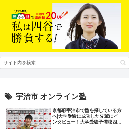
宇治市 オンライン塾
京都府宇治市で塾を探している方
出身地別｜先輩列伝
へ|大学受験に成功した先輩にイ
ンタビュー！大学受験予備校四谷
学院