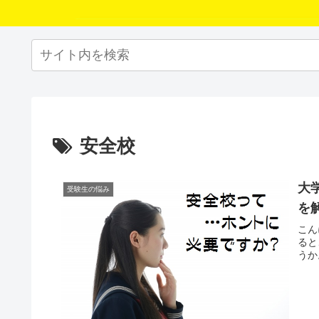
安全校
大
受験生の悩み
を
こん
ると
うか