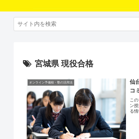
宮城県 現役合格
仙
オンライン予備校・塾の活用法
コ
この
ン授
る情