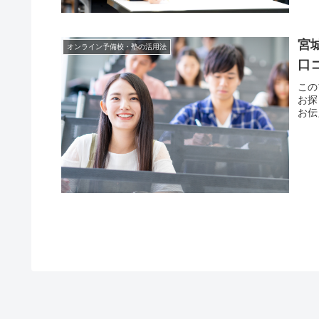
宮
オンライン予備校・塾の活用法
口
この
お探
お伝