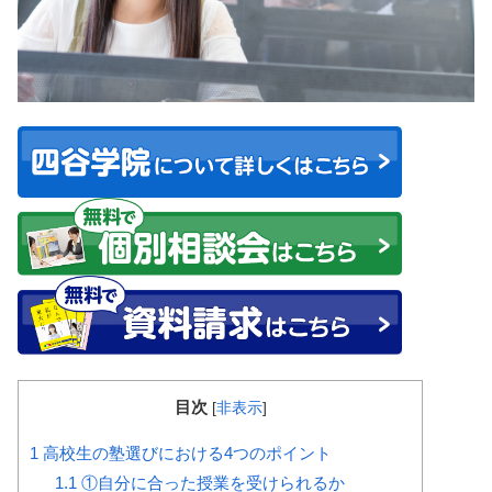
目次
[
非表示
]
1
高校生の塾選びにおける4つのポイント
1.1
①自分に合った授業を受けられるか