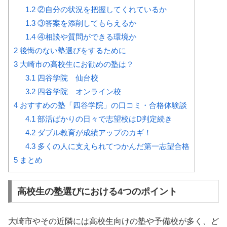
1.2
②自分の状況を把握してくれているか
1.3
③答案を添削してもらえるか
1.4
④相談や質問ができる環境か
2
後悔のない塾選びをするために
3
大崎市の高校生にお勧めの塾は？
3.1
四谷学院 仙台校
3.2
四谷学院 オンライン校
4
おすすめの塾「四谷学院」の口コミ・合格体験談
4.1
部活ばかりの日々で志望校はD判定続き
4.2
ダブル教育が成績アップのカギ！
4.3
多くの人に支えられてつかんだ第一志望合格
5
まとめ
高校生の塾選びにおける4つのポイント
大崎市やその近隣には高校生向けの塾や予備校が多く、ど