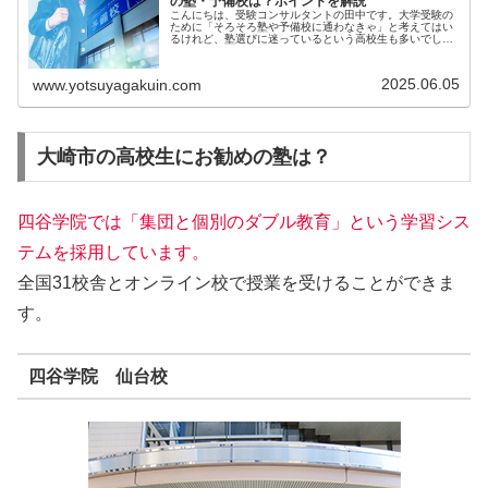
の塾・予備校は？ポイントを解説
こんにちは、受験コンサルタントの田中です。大学受験の
ために「そろそろ塾や予備校に通わなきゃ」と考えてはい
るけれど、塾選びに迷っているという高校生も多いでしょ
う。...
2025.06.05
www.yotsuyagakuin.com
大崎市の高校生にお勧めの塾は？
四谷学院では「集団と個別のダブル教育」という学習シス
テムを採用しています。
全国31校舎とオンライン校で授業を受けることができま
す。
四谷学院 仙台校