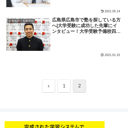
予備校四谷学院
2021.05.14
広島県広島市で塾を探している方
出身地別｜先輩列伝
へ|大学受験に成功した先輩にイ
ンタビュー！大学受験予備校四谷
学院
2021.01.15
前
1
2
へ