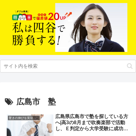
広島市 塾
広島県広島市で塾を探している方
驚きの伸びを実現｜先輩列伝
へ|高3の8月まで吹奏楽部で活動
し、Ｅ判定から大学受験に成功し
た先輩にインタビュー！大学受験