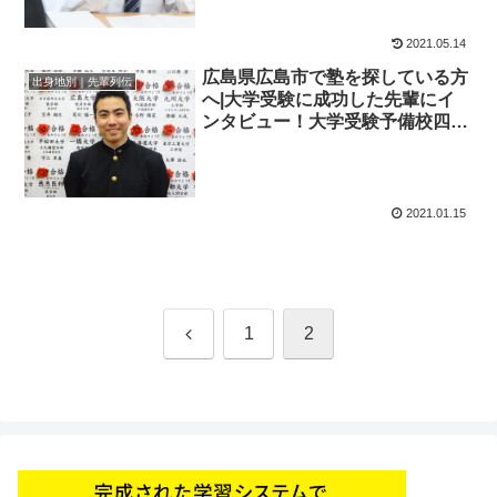
予備校四谷学院
2021.05.14
広島県広島市で塾を探している方
出身地別｜先輩列伝
へ|大学受験に成功した先輩にイ
ンタビュー！大学受験予備校四谷
学院
2021.01.15
前
1
2
へ