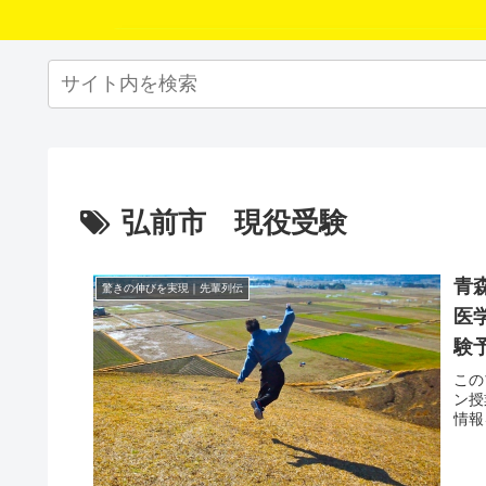
弘前市 現役受験
青
驚きの伸びを実現｜先輩列伝
医
験
この
ン授
情報