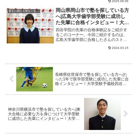
2025.06.06
学院大学文学部、...
岡山県岡山市で塾を探している方
驚きの伸びを実現｜先輩列伝
へ|広島大学歯学部受験に成功し
た先輩に合格インタビュー！大学
受験予備校四谷学院
四谷学院の先輩の合格体験記をご紹介す
るこのコーナー。今回ご紹介するのは、
広島大学歯学部に合格したさんのストー
リーです。覚えたことをすぐ忘れてしま
2024.03.15
い大の苦手だった...
長崎県佐世保市で塾を探している方へ|た
った1年で医学部受験に成功した先輩に合
格インタビュー！大学受験予備校四谷学
院
神奈川県横浜市で塾を探している方へ|東
大合格に必要な力を身につけて大学受験
に成功した先輩にインタビュー！大学受
験予備校四谷学院