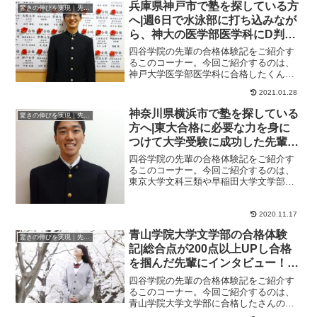
兵庫県神戸市で塾を探している方
驚きの伸びを実現｜先輩列伝
へ|週6日で水泳部に打ち込みなが
ら、神大の医学部医学科にD判定
から現役合格に成功した先輩にイ
四谷学院の先輩の合格体験記をご紹介す
ンタビュー！大学受験予備校四谷
るこのコーナー。今回ご紹介するのは、
神戸大学医学部医学科に合格したくんの
学院
ストーリーです。週6日で水泳部に打ち込
2021.01.28
みながら、神大...
神奈川県横浜市で塾を探している
驚きの伸びを実現｜先輩列伝
方へ|東大合格に必要な力を身に
つけて大学受験に成功した先輩に
インタビュー！大学受験予備校四
四谷学院の先輩の合格体験記をご紹介す
谷学院
るこのコーナー。今回ご紹介するのは、
東京大学文科三類や早稲田大学文学部、
政治経済学、慶應義塾大学文学部、法学
部に合格したくん...
2020.11.17
青山学院大学文学部の合格体験
驚きの伸びを実現｜先輩列伝
記|総合点が200点以上UPし合格
を掴んだ先輩にインタビュー！大
学受験予備校四谷学院
四谷学院の先輩の合格体験記をご紹介す
るこのコーナー。今回ご紹介するのは、
青山学院大学文学部に合格したさんのス
トーリーです。さんが合格した大学青山