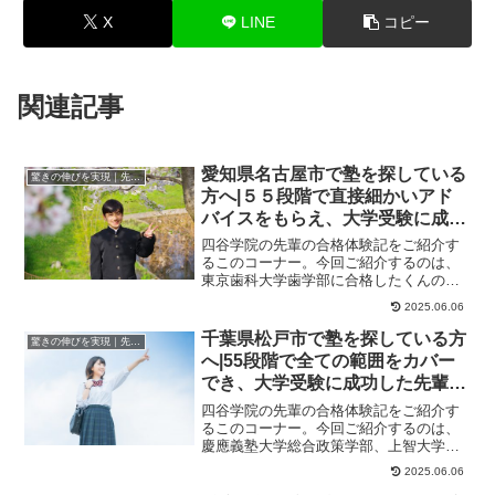
X
LINE
コピー
関連記事
愛知県名古屋市で塾を探している
驚きの伸びを実現｜先輩列伝
方へ|５５段階で直接細かいアド
バイスをもらえ、大学受験に成功
した先輩にインタビュー！大学受
四谷学院の先輩の合格体験記をご紹介す
験予備校四谷学院
るこのコーナー。今回ご紹介するのは、
東京歯科大学歯学部に合格したくんのス
トーリーです。勉強をせず遊んでばっか
2025.06.06
りの高校時代四谷...
千葉県松戸市で塾を探している方
驚きの伸びを実現｜先輩列伝
へ|55段階で全ての範囲をカバー
でき、大学受験に成功した先輩に
インタビュー！大学受験予備校四
四谷学院の先輩の合格体験記をご紹介す
谷学院
るこのコーナー。今回ご紹介するのは、
慶應義塾大学総合政策学部、上智大学経
済学部、立命館大学国際関係学部に合格
2025.06.06
したさんのストー...