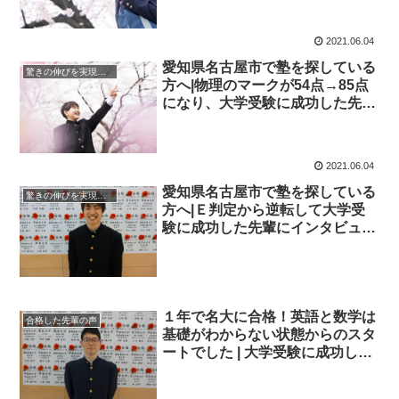
2021.06.04
愛知県名古屋市で塾を探している
驚きの伸びを実現｜先輩列伝
方へ|物理のマークが54点→85点
になり、大学受験に成功した先輩
にインタビュー！大学受験予備校
四谷学院
2021.06.04
愛知県名古屋市で塾を探している
驚きの伸びを実現｜先輩列伝
方へ|Ｅ判定から逆転して大学受
験に成功した先輩にインタビュ
ー！大学受験予備校四谷学院
１年で名大に合格！英語と数学は
合格した先輩の声
基礎がわからない状態からのスタ
ートでした | 大学受験に成功した
先輩にインタビュー【大学受験予
備校四谷学院】