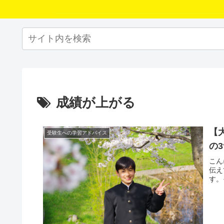
成績が上がる
【
受験生への学習アドバイス
の
こん
伝え
す。