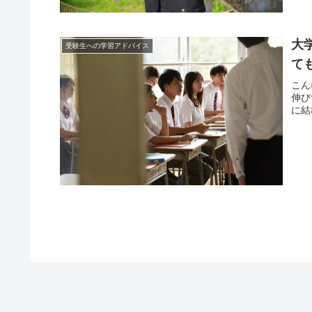
大
受験生への学習アドバイス
て
こん
伸び
に結