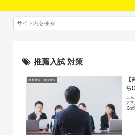
推薦入試 対策
【
推薦対策・面接対策
ち
こん
大学
る受