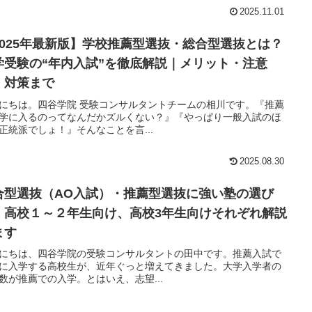
2025.11.01
2025年最新版】学校推薦型選抜・総合型選抜とは？
学受験の“年内入試”を徹底解説｜メリット・注意
・対策まで
にちは。四谷学院 受験コンサルタントチームの相川です。『推薦
学に入るのってなんだかズルくない？』『やっぱり一般入試のほ
正統派でしょ！』そんなことを言...
2025.08.30
合型選抜（AO入試）・推薦型選抜に強い塾の選び
！高校１～２年生向け、高校3年生向けそれぞれ解説
ます
にちは、四谷学院の受験コンサルタントの田中です。推薦入試で
に入学する高校生が、近年ぐっと増えてきました。大学入学者の
数が推薦での入学。とはいえ、志望...