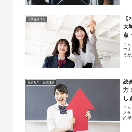
【
大学受験情報
大
点
こん
で大
うが
総
推薦対策・面接対策
方
し
こん
大学
約半