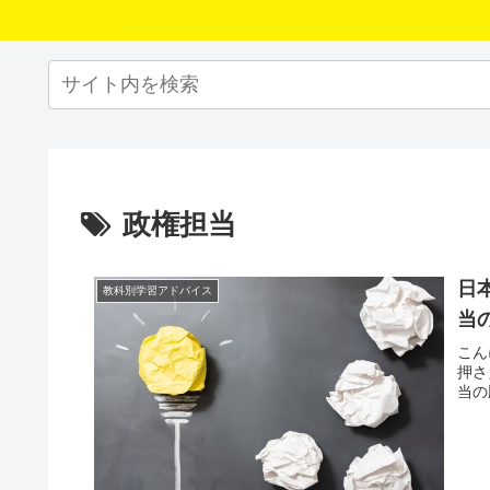
政権担当
日
教科別学習アドバイス
当
こん
押さ
当の