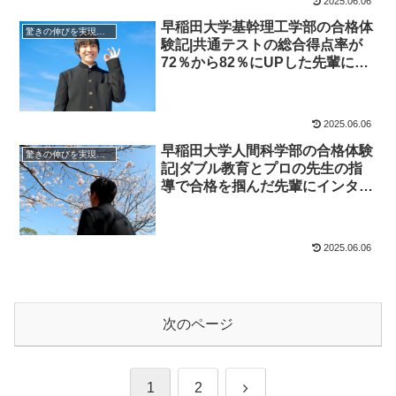
2025.06.06
早稲田大学基幹理工学部の合格体
驚きの伸びを実現｜先輩列伝
験記|共通テストの総合得点率が
72％から82％にUPした先輩にイ
ンタビュー！大学受験予備校四谷
学院
2025.06.06
早稲田大学人間科学部の合格体験
驚きの伸びを実現｜先輩列伝
記|ダブル教育とプロの先生の指
導で合格を掴んだ先輩にインタビ
ュー！大学受験予備校四谷学院
2025.06.06
次のページ
次
1
2