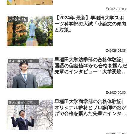
2025.06.03
【2024年 最新】早稲田大学スポ
大学受験情報
ーツ科学部の入試「小論文の傾向
と対策」
2025.06.05
早稲田大学法学部の合格体験記|
驚きの伸びを実現｜先輩列伝
国語の偏差値40から合格を掴んだ
先輩にインタビュー！大学受験予
備校四谷学院
2025.06.06
早稲田大学商学部の合格体験記|
驚きの伸びを実現｜先輩列伝
オリジナル教材とプロ講師のおか
げで合格を掴んだ先輩にインタビ
ュー！大学受験予備校四谷学院