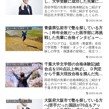
し、大学受験に成功した先輩にイ
ンタビュー！大学受験予備校四谷
四谷学院の先輩の合格体験記をご紹介す
学院
るこのコーナー。今回ご紹介するのは、
同志社大学理工学部に合格したくんのス
トーリーです。くんが合格した大学同志
2025.06.06
社大学理工学部、...
青森県弘前市で塾を探している方
驚きの伸びを実現｜先輩列伝
へ｜昨年全敗だった医学部に再挑
戦した先輩に合格インタビュー！
大学受験予備校四谷学院
このブログでは、弘前市（青森県）在住
で学習塾・予備校・オンライン授業をお
探しの学生・保護者の皆様に、役立つ情
報やヒントになる情報をお伝えします。
2024.03.15
昨年全敗だった医...
千葉大学文学部の合格体験記|総
驚きの伸びを実現｜先輩列伝
合点を150点以上伸ばし、Ｄ判定
から千葉大現役合格を掴んだ先輩
にインタビュー！大学受験予備校
四谷学院の先輩の合格体験記をご紹介す
四谷学院
るこのコーナー。今回ご紹介するのは、
千葉大学文学部に合格したさんのストー
リーです。さんが合格した大学千葉大学
2025.06.06
文学部千葉大学は...
大阪府大阪市で塾を探している方
驚きの伸びを実現｜先輩列伝
へ|苦手だった国語が70点もアッ