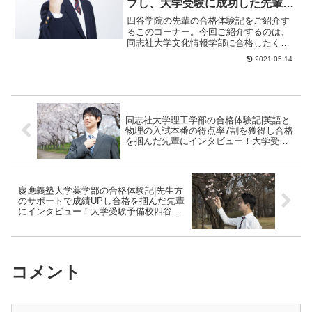
プし、大学受験に成功した先輩に
インタビュー！大学受験予備校四
四谷学院の先輩の合格体験記をご紹介す
谷学院
るこのコーナー。今回ご紹介するのは、
同志社大学文化情報学部に合格したくん
のストーリーです。受験勉強開始時期は
2021.05.14
とても遅かった！...
同志社大学理工学部の合格体験記|英語と
物理の入試本番の得点率7割を獲得し合格
を掴んだ先輩にインタビュー！大学受験
予備校四谷学院
慶應義塾大学薬学部の合格体験記|先生方
のサポートで成績UPし合格を掴んだ先輩
にインタビュー！大学受験予備校四谷学
院
コメント