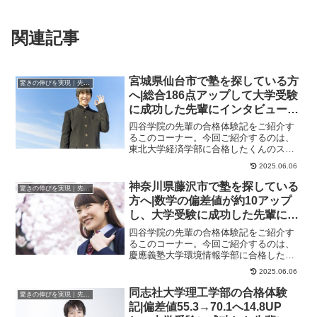
関連記事
宮城県仙台市で塾を探している方
驚きの伸びを実現｜先輩列伝
へ|総合186点アップして大学受験
に成功した先輩にインタビュー！
大学受験予備校四谷学院
四谷学院の先輩の合格体験記をご紹介す
るこのコーナー。今回ご紹介するのは、
東北大学経済学部に合格したくんのスト
ーリーです。手がつけられない苦手科目
2025.06.06
には、55段階が...
神奈川県藤沢市で塾を探している
驚きの伸びを実現｜先輩列伝
方へ|数学の偏差値が約10アップ
し、大学受験に成功した先輩にイ
ンタビュー！大学受験予備校四谷
四谷学院の先輩の合格体験記をご紹介す
学院
るこのコーナー。今回ご紹介するのは、
慶應義塾大学環境情報学部に合格したさ
んのストーリーです。苦手な数学の偏差
2025.06.06
値が10アップ！...
同志社大学理工学部の合格体験
驚きの伸びを実現｜先輩列伝
記|偏差値55.3→70.1へ14.8UP