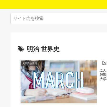
明治 世界史
【
大学受験情報
こん
難関
大学