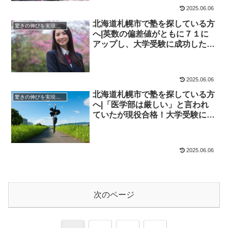
2025.06.06
北海道札幌市で塾を探している方
驚きの伸びを実現｜先輩列伝
へ|英数の偏差値がともに７１に
アップし、大学受験に成功した先
輩にインタビュー！大学受験予備
校四谷学院
2025.06.06
北海道札幌市で塾を探している方
驚きの伸びを実現｜先輩列伝
へ|「医学部は厳しい」と言われ
ていたが現役合格！大学受験に成
功した先輩にインタビュー！大学
受験予備校四谷学院
2025.06.06
次のページ