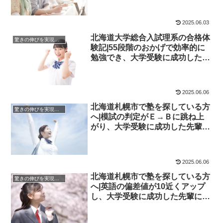
2025.06.03
北海道大学総合入試理系の合格体
驚きの伸びを実現｜先輩列伝
験記|55段階のおかげで効率的に
勉強でき、大学受験に成功した先
輩にインタビュー！大学受験予備
校四谷学院
2025.06.06
北海道札幌市で塾を探している方
驚きの伸びを実現｜先輩列伝
へ|模試の判定がＥ→Ｂに跳ね上
がり、大学受験に成功した先輩に
インタビュー！大学受験予備校四
谷学院
2025.06.06
北海道札幌市で塾を探している方
驚きの伸びを実現｜先輩列伝
へ|英語の偏差値が10近くアップ
し、大学受験に成功した先輩にイ
ンタビュー！大学受験予備校四谷
学院