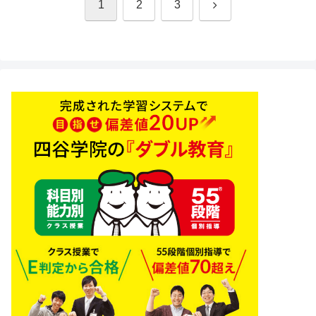
次
1
2
3
へ