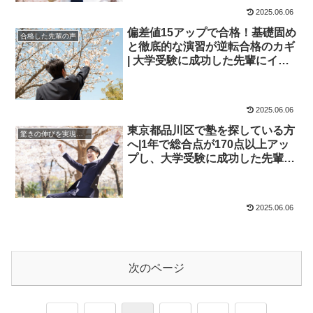
2025.06.06
偏差値15アップで合格！基礎固め
合格した先輩の声
と徹底的な演習が逆転合格のカギ
| 大学受験に成功した先輩にイン
タビュー【大学受験予備校四谷学
院】
2025.06.06
東京都品川区で塾を探している方
驚きの伸びを実現｜先輩列伝
へ|1年で総合点が170点以上アッ
プし、大学受験に成功した先輩に
インタビュー！大学受験予備校四
谷学院
2025.06.06
次のページ