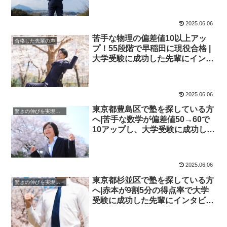
予備校四谷学院
2025.06.06
苦手な物理の偏差値10以上アッ
合格した先輩の声
プ！55段階で早稲田に現役合格 |
大学受験に成功した先輩にインタ
ビュー【大学受験予備校四谷学
院】
2025.06.06
東京都豊島区で塾を探している方
驚きの伸びを実現｜先輩列伝
へ|苦手な数学が偏差値50→60で
10アップし、大学受験に成功した
先輩にインタビュー！大学受験予
備校四谷学院
2025.06.06
東京都杉並区で塾を探している方
驚きの伸びを実現｜先輩列伝
へ|赤本が9割5分の得点率で大学
受験に成功した先輩にインタビュ
ー！大学受験予備校四谷学院