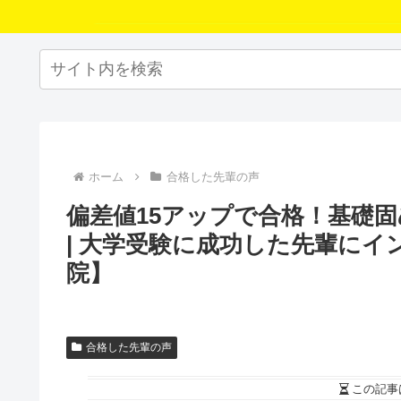
ホーム
合格した先輩の声
偏差値15アップで合格！基礎
| 大学受験に成功した先輩に
院】
合格した先輩の声
この記事