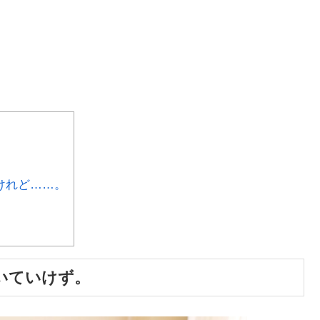
。
けれど……。
いていけず。