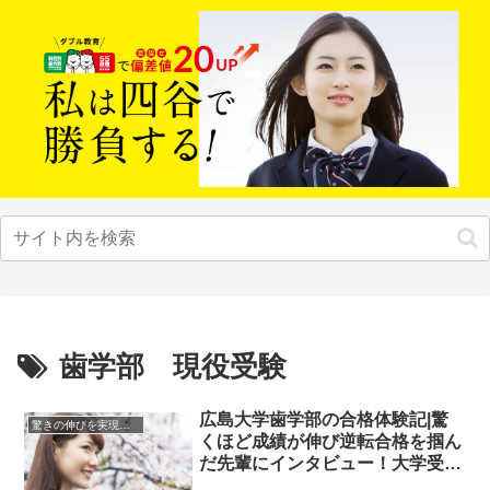
歯学部 現役受験
広島大学歯学部の合格体験記|驚
驚きの伸びを実現｜先輩列伝
くほど成績が伸び逆転合格を掴ん
だ先輩にインタビュー！大学受験
予備校四谷学院