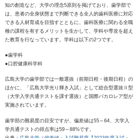
知の創造など、大学の理念5原則を掲げており、歯学部で
は、患者の全身状態まで判断できる全人的歯科医療に対応
できる人材育成を目指すとともに、歯科医療に関わる全職
種の課程を有するメリットを生かして、学科や専攻を超え
た教育を行なっています。学科は以下の2つです。
●歯学科
●口腔健康科学科
広島大学の歯学部では一般選抜（前期日程・後期日程）の
ほかに、「広島大学光り輝き入試」として総合型選抜Ⅱ型
（大学入学共通テストを課す選抜）と国際バカロレア型が
実施されています。
歯学部の難易度の目安ですが、偏差値は55～64、大学入
学共通テストの得点率は59～88%です。
出典：
広島大学／偏差値・入試難易度【2023年度入試・