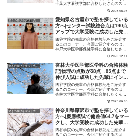
千葉大学看護学部に合格したさんのスト
ーリーです。さんが合格した大学千葉大
2025.06.06
学看護学部千葉大...
愛知県名古屋市で塾を探している
驚きの伸びを実現｜先輩列伝
方へ|センター試験総合点は190点
アップで大学受験に成功した先輩
にインタビュー！大学受験予備校
四谷学院の先輩の合格体験記をご紹介す
四谷学院
るこのコーナー。今回ご紹介するのは、
神戸大学医学部保健学科に合格したさん
のストーリーです。英語は現役の頃に一
2020.12.11
番の苦手科目でし...
杏林大学医学部医学科の合格体験
驚きの伸びを実現｜先輩列伝
記|物理の点数が58点→85点まで
伸び入試に成功した先輩にインタ
ビュー！大学受験予備校四谷学院
四谷学院の先輩の合格体験記をご紹介す
るこのコーナー。今回ご紹介するのは、
杏林大学医学部医学科に合格したくんの
ストーリーです。くんが合格した大学杏
2025.06.06
林大学医学部医学...
神奈川県藤沢市で塾を探している
驚きの伸びを実現｜先輩列伝
方へ|慶應模試で偏差値64.7をマー
クし、大学受験に成功した先輩に
インタビュー！大学受験予備校四
四谷学院の先輩の合格体験記をご紹介す
谷学院
るこのコーナー。今回ご紹介するのは、