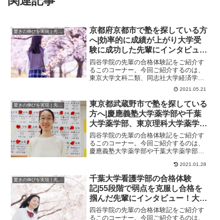
関連記事
京都府京都市で塾を探している方
驚きの伸びを実現｜先輩列伝
へ|効率的に成績が上がり大学受
験に成功した先輩にインタビュ
ー！大学受験予備校四谷学院
四谷学院の先輩の合格体験記をご紹介す
るこのコーナー。今回ご紹介するのは、
東京大学文科二類、同志社大学経済学
部、関西学院大学経済学部に合格したさ
2021.05.21
んのストーリーです...
東京都武蔵野市で塾を探している
驚きの伸びを実現｜先輩列伝
方へ|慶應義塾大学薬学部や千葉
大学薬学部、東京理科大学薬学部
受験に成功した先輩にインタビュ
四谷学院の先輩の合格体験記をご紹介す
ー！大学受験予備校四谷学院
るこのコーナー。今回ご紹介するのは、
慶應義塾大学薬学部や千葉大学薬学部、
東京理科大学薬学部に合格したさんのス
2021.01.28
トーリーです。「...
千葉大学看護学部の合格体験
驚きの伸びを実現｜先輩列伝
記|55段階で弱点を克服し合格を
掴んだ先輩にインタビュー！大学
受験予備校四谷学院
四谷学院の先輩の合格体験記をご紹介す
るこのコーナー。今回ご紹介するのは、