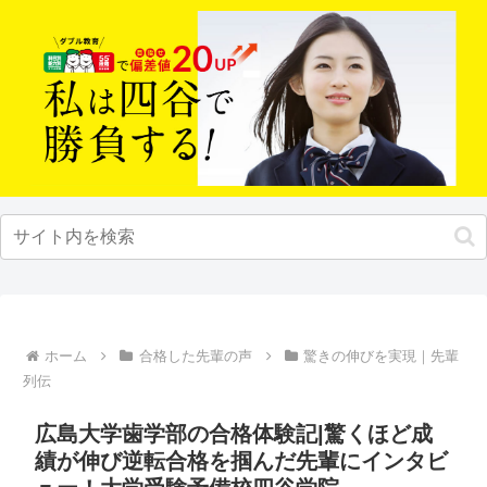
ホーム
合格した先輩の声
驚きの伸びを実現｜先輩
列伝
広島大学歯学部の合格体験記|驚くほど成
績が伸び逆転合格を掴んだ先輩にインタビ