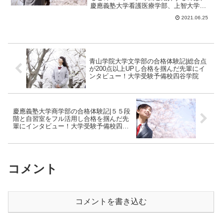
慶應義塾大学看護医療学部、上智大学総
合人間科学部看護学科、中央大学総合政
2021.06.25
策学部、青山学院...
青山学院大学文学部の合格体験記|総合点
が200点以上UPし合格を掴んだ先輩にイ
ンタビュー！大学受験予備校四谷学院
慶應義塾大学商学部の合格体験記|５５段
階と自習室をフル活用し合格を掴んだ先
輩にインタビュー！大学受験予備校四谷
学院
コメント
コメントを書き込む