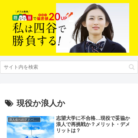
現役か浪人か
志望大学に不合格…現役で妥協か
浪人生へのアドバイス
浪人で再挑戦か？メリット・デメ
リットは？