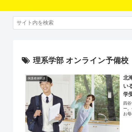
理系学部 オンライン予備校
北
保護者体験談
い
学
四谷
ー。
お母