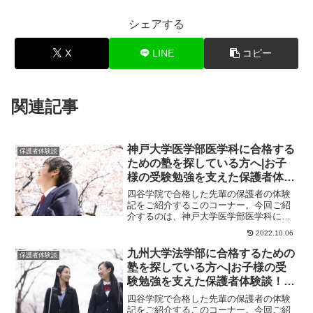
シェアする
X
LINE
コピー
関連記事
神戸大学医学部医学科に合格する
保護者体験談
ための塾を探している方へ|お子
様の受験勉強を支えた保護者体験
談！大学受験予備校四谷学院
四谷学院で合格した先輩の保護者の体験
記をご紹介するこのコーナー。今回ご紹
介するのは、神戸大学医学部医学科に合
格したくんのお母様のストーリーです。
2022.10.06
保護者様からのメ...
九州大学法学部に合格するための
保護者体験談
塾を探している方へ|お子様の受
験勉強を支えた保護者体験談！大
学受験予備校四谷学院
四谷学院で合格した先輩の保護者の体験
記をご紹介するこのコーナー。今回ご紹