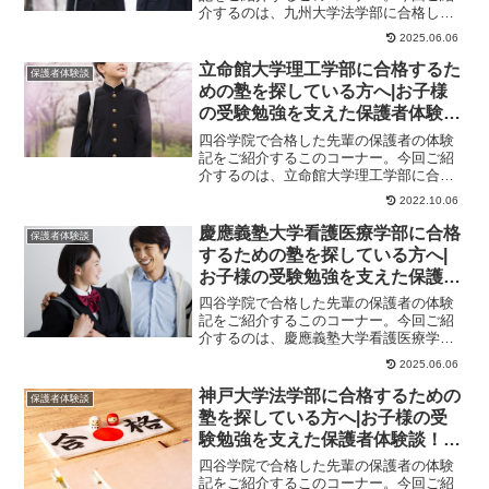
介するのは、九州大学法学部に合格した
お子様を持つさんのお母様のストーリー
2025.06.06
です。保護者様か...
立命館大学理工学部に合格するた
保護者体験談
めの塾を探している方へ|お子様
の受験勉強を支えた保護者体験
談！大学受験予備校四谷学院
四谷学院で合格した先輩の保護者の体験
記をご紹介するこのコーナー。今回ご紹
介するのは、立命館大学理工学部に合格
したくんのお母様のストーリーです。保
2022.10.06
護者様からのメッ...
慶應義塾大学看護医療学部に合格
保護者体験談
するための塾を探している方へ|
お子様の受験勉強を支えた保護者
体験談！大学受験予備校四谷学院
四谷学院で合格した先輩の保護者の体験
記をご紹介するこのコーナー。今回ご紹
介するのは、慶應義塾大学看護医療学部
に合格したさんのお父様のストーリーで
2025.06.06
す。保護者様から...
神戸大学法学部に合格するための
保護者体験談
塾を探している方へ|お子様の受
験勉強を支えた保護者体験談！大
学受験予備校四谷学院
四谷学院で合格した先輩の保護者の体験
記をご紹介するこのコーナー。今回ご紹