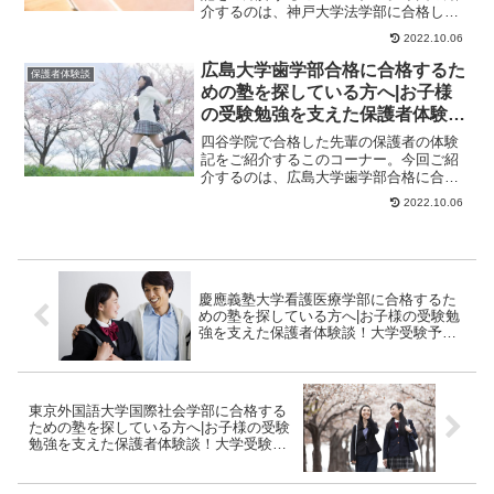
介するのは、神戸大学法学部に合格した
さんのお母様のストーリーです。保護者
2022.10.06
様からのメッセー...
広島大学歯学部合格に合格するた
保護者体験談
めの塾を探している方へ|お子様
の受験勉強を支えた保護者体験
談！大学受験予備校四谷学院
四谷学院で合格した先輩の保護者の体験
記をご紹介するこのコーナー。今回ご紹
介するのは、広島大学歯学部合格に合格
したさんのお母様のストーリーです。保
2022.10.06
護者様からのメッ...
慶應義塾大学看護医療学部に合格するた
めの塾を探している方へ|お子様の受験勉
強を支えた保護者体験談！大学受験予備
校四谷学院
東京外国語大学国際社会学部に合格する
ための塾を探している方へ|お子様の受験
勉強を支えた保護者体験談！大学受験予
備校四谷学院