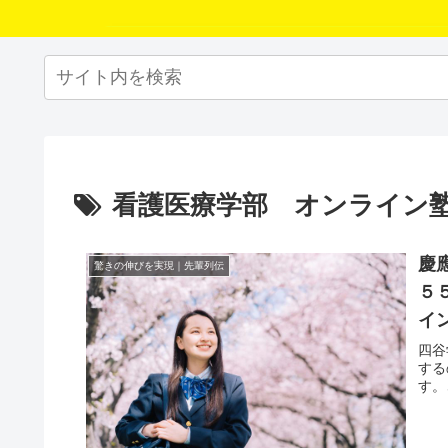
看護医療学部 オンライン
慶
驚きの伸びを実現｜先輩列伝
５
イ
四谷
する
す。