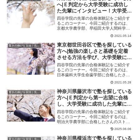
へ|Ｅ判定から大学受験に成功し
た先輩にインタビュー！大学受験
予備校四谷学院
四谷学院の先輩の合格体験記をご紹介す
るこのコーナー。今回ご紹介するのは、
京都大学農学部、早稲田大学人間科学
部、東京理科大学理工学部に合格したく
2021.05.14
んのストーリーです...
東京都世田谷区で塾を探している
驚きの伸びを実現｜先輩列伝
方へ|勉強の楽しさと基礎を定着
させる方法を学び、大学受験に成
功した先輩にインタビュー！大学
四谷学院の先輩の合格体験記をご紹介す
受験予備校四谷学院
るこのコーナー。今回ご紹介するのは、
日本歯科大学生命歯学部に合格したさん
のストーリーです。基礎の見直しから
2021.05.28
徐々に力をつけまし...
神奈川県藤沢市で塾を探している
驚きの伸びを実現｜先輩列伝
方へ|Ｅ判定から第一志望に合格
し、大学受験に成功した先輩にイ
ンタビュー！大学受験予備校四谷
四谷学院の先輩の合格体験記をご紹介す
学院
るこのコーナー。今回ご紹介するのは、
明治大学農学部に合格したさんのストー
リーです。対面授業と映像授業が魅力に
2025.06.06
感じました私は先...
神奈川県横浜市で塾を探している
驚きの伸びを実現｜先輩列伝