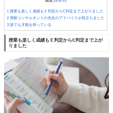
目次
[
非表示
]
1
授業も楽しく成績もＥ判定からC判定まで上がりました
2
受験コンサルタントの先生のアドバイスが役立ちました
3
誰でも才能を持っている
授業も楽しく成績もＥ判定からC判定まで上が
りました