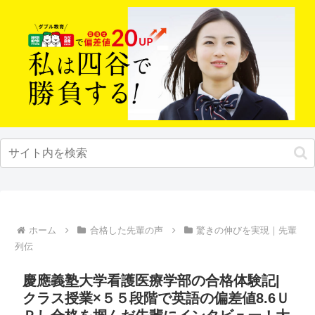
ホーム
合格した先輩の声
驚きの伸びを実現｜先輩
列伝
慶應義塾大学看護医療学部の合格体験記|
クラス授業×５５段階で英語の偏差値8.6Ｕ