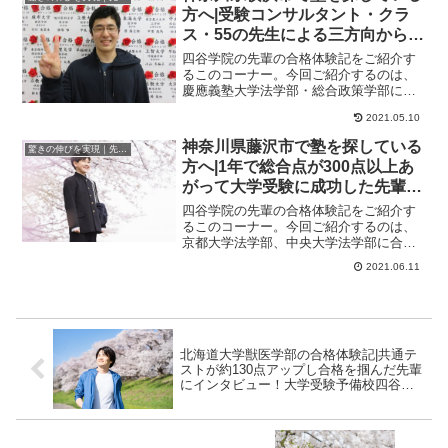
方へ|受験コンサルタント・クラ
ス・55の先生による三方向からの
分析で総合点が190点もアップし
四谷学院の先輩の合格体験記をご紹介す
て大学受験に成功した先輩にイン
るこのコーナー。今回ご紹介するのは、
慶應義塾大学法学部・総合政策学部に合
タビュー！大学受験予備校四谷学
格したくんのストーリーです。いきなり
院
2021.05.10
応用なんて耐えら...
神奈川県藤沢市で塾を探している
驚きの伸びを実現｜先輩列伝
方へ|1年で総合点が300点以上あ
がって大学受験に成功した先輩に
インタビュー！大学受験予備校四
四谷学院の先輩の合格体験記をご紹介す
谷学院
るこのコーナー。今回ご紹介するのは、
京都大学法学部、中央大学法学部に合格
したくんのストーリーです。1年で総合点
2021.06.11
が300点以上...
北海道大学獣医学部の合格体験記|共通テ
ストが約130点アップし合格を掴んだ先輩
にインタビュー！大学受験予備校四谷学
院