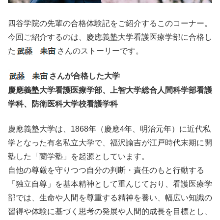
四谷学院の先輩の合格体験記をご紹介するこのコーナー。
今回ご紹介するのは、慶應義塾大学看護医療学部に合格し
た
さんのストーリーです。
さんが合格した大学
慶應義塾大学看護医療学部、上智大学総合人間科学部看護
学科、防衛医科大学校看護学科
慶應義塾大学は、1868年（慶應4年、明治元年）に近代私
学となった有名私立大学で、福沢諭吉が江戸時代末期に開
塾した「蘭学塾」を起源としています。
自他の尊厳を守りつつ自分の判断・責任のもと行動する
「独立自尊」を基本精神として重んじており、看護医療学
部では、生命や人間を尊重する精神を養い、幅広い知識の
習得や体験に基づく思考の発展や人間的成長を目標とし、