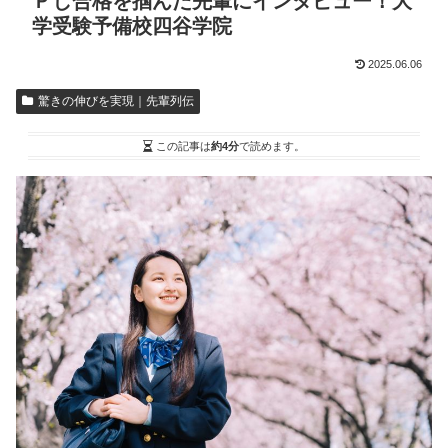
Ｐし合格を掴んだ先輩にインタビュー！大
学受験予備校四谷学院
2025.06.06
驚きの伸びを実現｜先輩列伝
この記事は
約4分
で読めます。