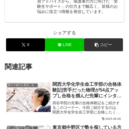
習アドバイスから、保護者の方に向けた「受
験生サポート」の仕方まで幅広く、皆様のお
悩みに役立つ情報を発信しています。
シェアする
X
LINE
コピー
関連記事
関西大学化学生命工学部の合格体
驚きの伸びを実現｜先輩列伝
験記|苦手だった物理が54点アッ
プし合格を掴んだ先輩にインタビ
ュー！大学受験予備校四谷学院
四谷学院の先輩の合格体験記をご紹介す
るこのコーナー。今回ご紹介するのは、
関西大学化学生命工学部に合格したくん
のストーリーです。くんが合格した大学
2025.06.06
関西大学化学生命...
東京都中野区で塾を探している方
驚きの伸びを実現｜先輩列伝