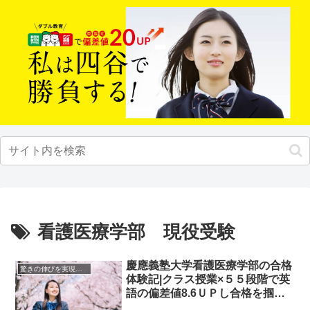
看護医療学部 現役受験
慶應義塾大学看護医療学部の合格
驚きの伸びを実現｜先輩列伝
体験記|クラス授業×５５段階で英
語の偏差値8.6ＵＰし合格を掴ん
だ先輩にインタビュー！大学受験