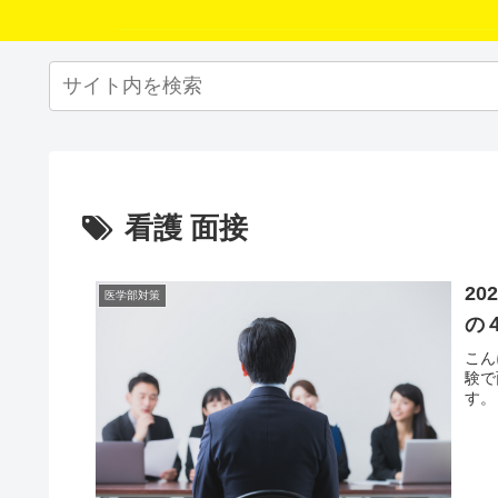
看護 面接
2
医学部対策
の
こん
験で
す。