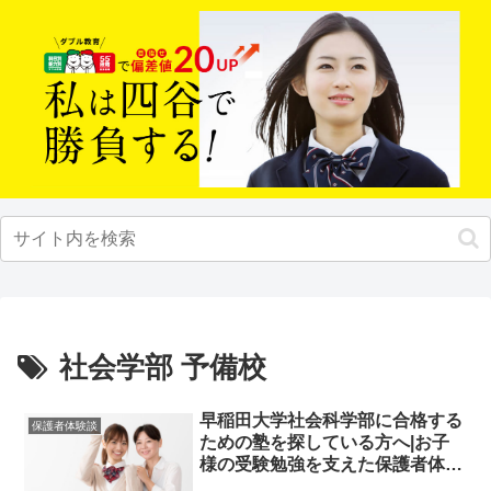
社会学部 予備校
早稲田大学社会科学部に合格する
保護者体験談
ための塾を探している方へ|お子
様の受験勉強を支えた保護者体験
談！大学受験予備校四谷学院