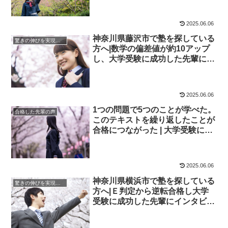
院】
2025.06.06
神奈川県藤沢市で塾を探している
驚きの伸びを実現｜先輩列伝
方へ|数学の偏差値が約10アップ
し、大学受験に成功した先輩にイ
ンタビュー！大学受験予備校四谷
学院
2025.06.06
1つの問題で5つのことが学べた。
合格した先輩の声
このテキストを繰り返したことが
合格につながった | 大学受験に成
功した先輩にインタビュー【大学
受験予備校四谷学院】
2025.06.06
神奈川県横浜市で塾を探している
驚きの伸びを実現｜先輩列伝
方へ|Ｅ判定から逆転合格し大学
受験に成功した先輩にインタビュ
ー！大学受験予備校四谷学院