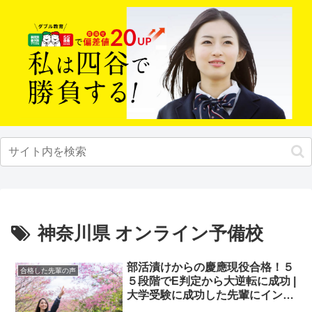
神奈川県 オンライン予備校
部活漬けからの慶應現役合格！５
合格した先輩の声
５段階でE判定から大逆転に成功 |
大学受験に成功した先輩にインタ
ビュー【大学受験予備校四谷学