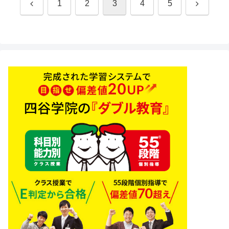
前
次
1
2
3
4
5
へ
へ