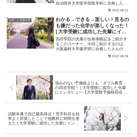
自治医科大学医学部医学科に合格したく
んのストーリーです。学習の遅れを感じ
2022.06.22
始めていた。― ...
わかる→できる→楽しい！見るの
合格した先輩の声
も嫌だった化学が楽しくなった！
| 大学受験に成功した先輩にイン
タビュー【大学受験予備校四谷学
四谷学院の先輩の合格体験記をご紹介す
院】
るこのコーナー。今回ご紹介するのは、
大阪歯科大学歯学部に合格したさんのス
トーリーです。基礎ができていなかった
2022.06.29
過去の自分私はも...
強みのない予備校よりも「ダブル教育」
の四谷学院！ | 大学受験に成功した先輩
にインタビュー【大学受験予備校四谷学
院】
試験本番で自己最高得点！苦手科目を効
率よく対策したことで他教科に時間を使
えた | 大学受験に成功した先輩にインタ
ビュー【大学受験予備校四谷学院】