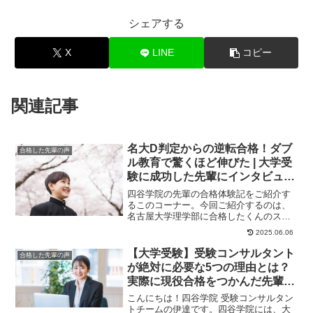
シェアする
X
LINE
コピー
関連記事
名大D判定からの逆転合格！ダブ
合格した先輩の声
ル教育で驚くほど伸びた | 大学受
験に成功した先輩にインタビュー
【大学受験予備校四谷学院】
四谷学院の先輩の合格体験記をご紹介す
るこのコーナー。今回ご紹介するのは、
名古屋大学理学部に合格したくんのスト
ーリーです。「Ｄ判定以上にならない問
2025.06.06
題」をダブル教育...
【大学受験】受験コンサルタント
合格した先輩の声
が絶対に必要な5つの理由とは？
実際に現役合格をつかんだ先輩た
ちに聞きました！
こんにちは！四谷学院 受験コンサルタン
トチームの伊達です。四谷学院には、大