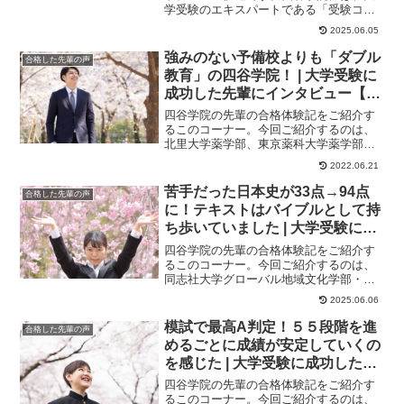
学受験のエキスパートである「受験コン
サルタント」がいます。アルバイトの学
2025.06.05
生が進路指導を...
強みのない予備校よりも「ダブル
合格した先輩の声
教育」の四谷学院！ | 大学受験に
成功した先輩にインタビュー【大
学受験予備校四谷学院】
四谷学院の先輩の合格体験記をご紹介す
るこのコーナー。今回ご紹介するのは、
北里大学薬学部、東京薬科大学薬学部に
合格したくんのストーリーです。特に強
2022.06.21
みのない他予備校...
苦手だった日本史が33点→94点
合格した先輩の声
に！テキストはバイブルとして持
ち歩いていました | 大学受験に成
功した先輩にインタビュー【大学
四谷学院の先輩の合格体験記をご紹介す
受験予備校四谷学院】
るこのコーナー。今回ご紹介するのは、
同志社大学グローバル地域文化学部・文
学部、立命館大学文学部に合格したさん
2025.06.06
のストーリーです...
模試で最高A判定！５５段階を進
合格した先輩の声
めるごとに成績が安定していくの
を感じた | 大学受験に成功した先
輩にインタビュー【大学受験予備
四谷学院の先輩の合格体験記をご紹介す
校四谷学院】
るこのコーナー。今回ご紹介するのは、