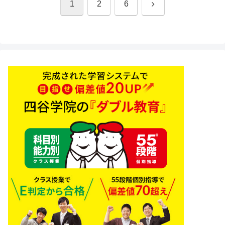
次
1
2
6
へ