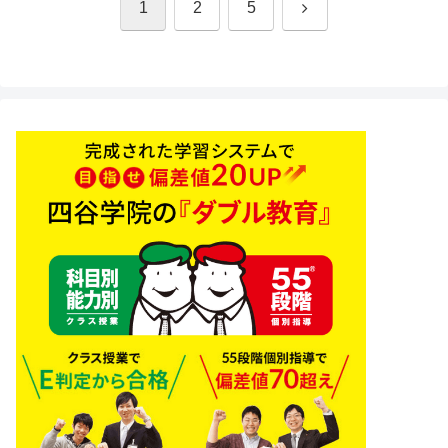
次
1
2
5
へ