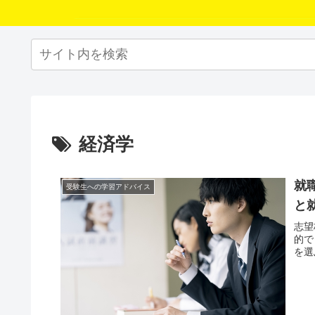
経済学
就
受験生への学習アドバイス
と
志望
的で
を選