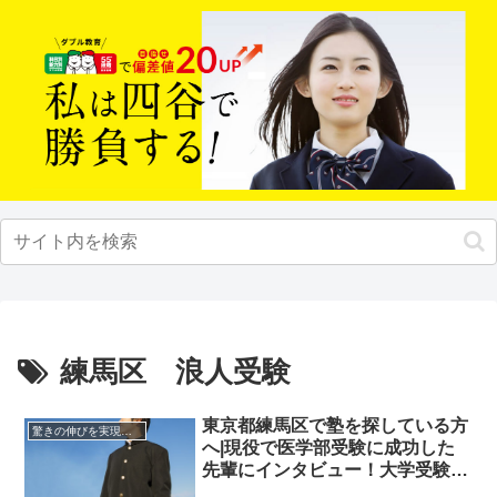
練馬区 浪人受験
東京都練馬区で塾を探している方
驚きの伸びを実現｜先輩列伝
へ|現役で医学部受験に成功した
先輩にインタビュー！大学受験予
備校四谷学院