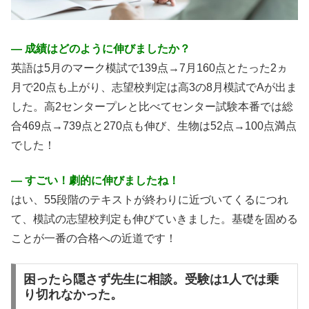
― 成績はどのように伸びましたか？
英語は5月のマーク模試で139点→7月160点とたった2ヵ
月で20点も上がり、志望校判定は高3の8月模試でAが出ま
した。高2センタープレと比べてセンター試験本番では総
合469点→739点と270点も伸び、生物は52点→100点満点
でした！
― すごい！劇的に伸びましたね！
はい、55段階のテキストが終わりに近づいてくるにつれ
て、模試の志望校判定も伸びていきました。基礎を固める
ことが一番の合格への近道です！
困ったら隠さず先生に相談。受験は1人では乗
り切れなかった。