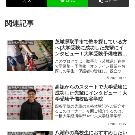
X
LINE
コピー
関連記事
茨城県取手市で塾を探している方
出身地別｜先輩列伝
へ|大学受験に成功した先輩にイ
ンタビュー！大学受験予備校四谷
学院
このブログでは、取手市（茨城県）在住
で学習塾・予備校・オンライン授業をお
探しの学生・保護者の皆様に、役立つ情
報やヒントになる情報をお伝えします。
2020.10.16
偏差値を２０以上...
高認からのスタートで大学受験に
出身地別｜先輩列伝
成功した先輩にインタビュー！大
学受験予備校四谷学院
四谷学院の先輩の合格体験記をご紹介す
るこのコーナー。今回ご紹介するのは、
一橋大学経済学部や中央大学経済学部、
青山学院大学経済学部、明治大学法学部
2020.11.27
に合格したくんの...
八潮市の高校生におすすめしたい
出身地別｜先輩列伝