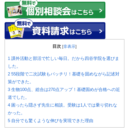
目次
[
非表示
]
1
課外活動と部活で忙しい毎日。だから四谷学院を選びま
した。
2
55段階で二次試験もバッチリ！基礎を固めながら記述対
策ができた。
3
生物100点、総合は270点アップ！基礎固めが合格への近
道でした。
4
困ったら隠さず先生に相談。受験は1人では乗り切れな
かった。
5
自分でも驚くような伸びを実現できた理由