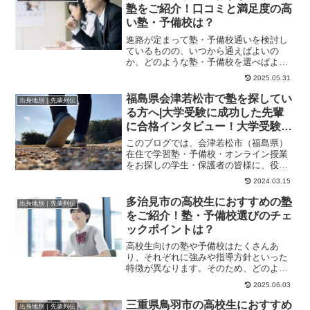
塾をご紹介！口コミと満足度の高
い塾・予備校は？
進路が定まって塾・予備校通いを検討し
ているものの、いつから通えばよいの
か、どのような塾・予備校を選べばよい
のかと悩む方もいるのではないでしょう
2025.05.31
か。この記事では、...
福島県会津若松市で塾を探してい
出身地別｜先輩列伝
る方へ|大学受験に成功した先輩
に合格インタビュー！大学受験予
備校四谷学院
このブログでは、会津若松市（福島県）
在住で学習塾・予備校・オンライン授業
をお探しの学生・保護者の皆様に、役立
つ情報やヒントになる情報をお伝えしま
2024.03.15
す。ずっと行きた...
多治見市の高校生におすすめの塾
出身地別｜先輩列伝
をご紹介！塾・予備校選びのチェ
ックポイントは？
高校生向けの塾や予備校はたくさんあ
り、それぞれに強みや指導方針といった
特徴が異なります。そのため、どのよう
な点に気を付けて選べばよいのか、迷っ
2025.06.03
てしまう方もいるで...
三重県鳥羽市の高校生におすすめ
出身地別｜先輩列伝