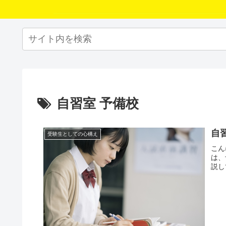
自習室 予備校
自
受験生としての心構え
こん
は、
説し