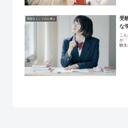
受
受験生としての心構え
な
こん
が「
験生