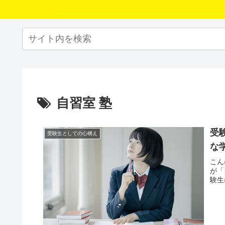
自習室 塾
受
受験生としての心構え
な
こん
が「
験生