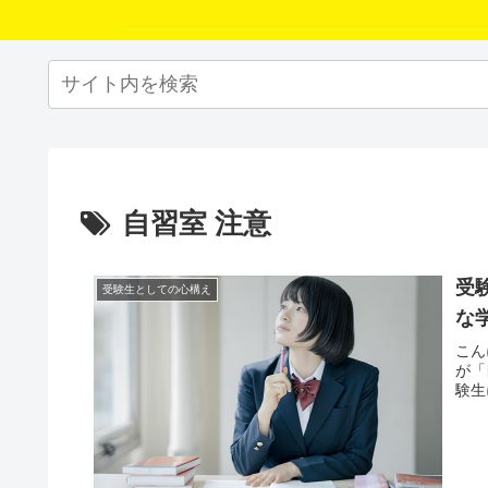
自習室 注意
受
受験生としての心構え
な
こん
が「
験生