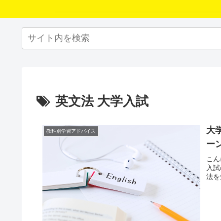
英文法 大学入試
大
教科別学習アドバイス
ー
こん
入試
法を