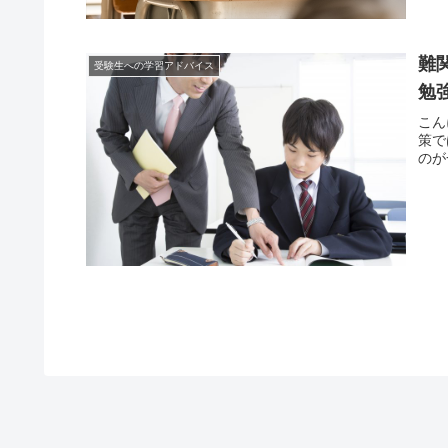
難
受験生への学習アドバイス
勉
こん
策で
のが