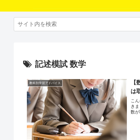
記述模試 数学
【
教科別学習アドバイス
は
こん
きま
数が