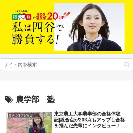
農学部 塾
東京農工大学農学部の合格体験
驚きの伸びを実現｜先輩列伝
記|総合点が203点もアップし合格
を掴んだ先輩にインタビュー！大
学受験予備校四谷学院