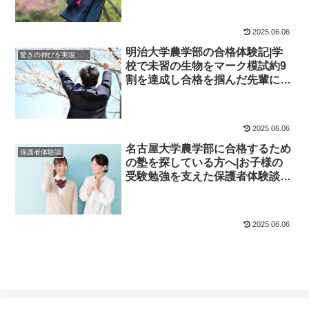
2025.06.06
明治大学農学部の合格体験記|学
驚きの伸びを実現｜先輩列伝
校で未習の生物をマーク模試約9
割を達成し合格を掴んだ先輩にイ
ンタビュー！大学受験予備校四谷
学院
2025.06.06
名古屋大学農学部に合格するため
保護者体験談
の塾を探している方へ|お子様の
受験勉強を支えた保護者体験談！
大学受験予備校四谷学院
2025.06.06